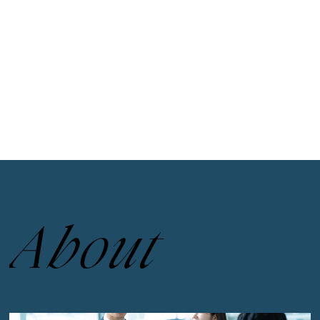
A
b
o
u
t